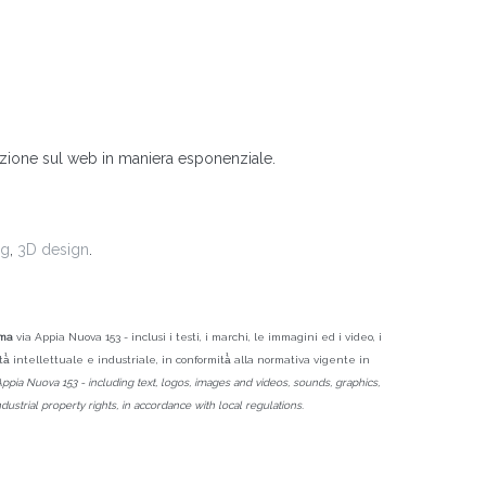
razione sul web in maniera esponenziale.
ng
,
3D design
.
ma
via Appia Nuova 153 - inclusi i testi, i marchi, le immagini ed i video, i
rietà̀ intellettuale e industriale, in conformità̀ alla normativa vigente in
Appia Nuova 153 - including text, logos, images and videos, sounds, graphics,
ustrial property rights, in accordance with local regulations.