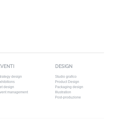
EVENTI
DESIGN
trategy design
Studio grafico
xhibitions
Product Design
et design
Packaging design
vent management
Illustration
Post-produzione