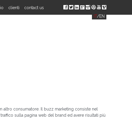
ä
å
ç
è
ë
í
ð
î
io
clienti
contact us
IT
/
EN
n altro consumatore. Il buzz marketing consiste nel
traffico sulla pagina web del brand ed avere risultati più