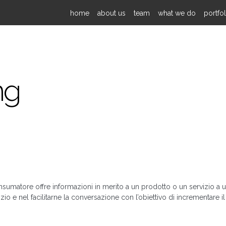
home
about us
team
what we do
portfol
ng
umatore offre informazioni in merito a un prodotto o un servizio a u
o e nel facilitarne la conversazione con l’obiettivo di incrementare il 