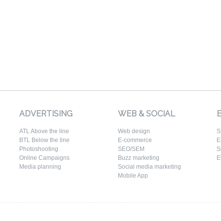
ADVERTISING
WEB & SOCIAL
ATL Above the line
Web design
S
BTL Below the line
E-commerce
E
Photoshooting
SEO/SEM
S
Online Campaigns
Buzz marketing
E
Media planning
Social media marketing
Mobile App