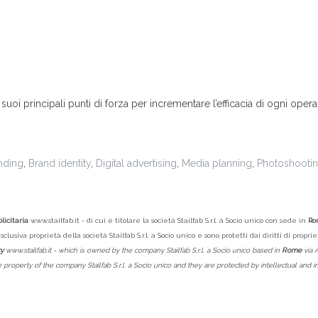
uoi principali punti di forza per incrementare l’efficacia di ogni ope
nding
,
Brand identity
,
Digital advertising
,
Media planning
,
Photoshooti
icitaria
www.stailfab.it - di cui è titolare la società Stailfab S.r.l. a Socio unico con sede in
Ro
sclusiva proprietà della società Stailfab S.r.l. a Socio unico e sono protetti dai diritti di prop
cy
www.stailfab.it - which is owned by the company Stailfab S.r.l. a Socio unico based in
Rome
via 
operty of the company Stailfab S.r.l. a Socio unico and they are protected by intellectual and ind