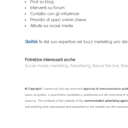
Post su blog
Interventi su forum
Contatto con gli influencer
Presidio di spazi online chiave
Attività sui social media
Stailfab
fa del suo expertise nel buzz marketing uno dei s
Potrebbe interessarti anche
Social media marketing
,
Advertising
,
Below the line
,
Bra
© Copyright:
I contenuti del sito web dell'
agenzia di comunicazione pubbl
suoni, la grafica, e quant’altro riprodotto e pubblicato sul sito web sono di e
materia.
The contents of the website of the
communication advertising agen
and anything else reproduced and published on the website are the exclusive pr