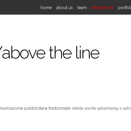
home
about us
team
what we do
portfol
bove the line
municazione pubblicitaria tradizionale
(dette anche advertising o adv)