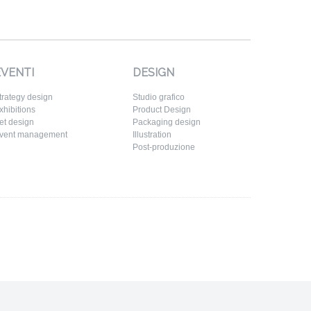
EVENTI
DESIGN
trategy design
Studio grafico
xhibitions
Product Design
et design
Packaging design
vent management
Illustration
Post-produzione