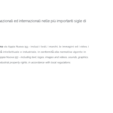
zionali ed internazionali nelle più importanti sigle di
ma
via Appia Nuova 153 - inclusi i testi, i marchi, le immagini ed i video, i
rietà̀ intellettuale e industriale, in conformità̀ alla normativa vigente in
Appia Nuova 153 - including text, logos, images and videos, sounds, graphics,
ustrial property rights, in accordance with local regulations.