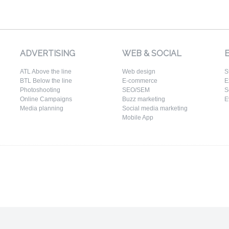
ADVERTISING
WEB & SOCIAL
ATL Above the line
Web design
S
BTL Below the line
E-commerce
E
Photoshooting
SEO/SEM
S
Online Campaigns
Buzz marketing
E
Media planning
Social media marketing
Mobile App