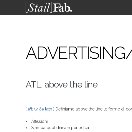
ADVERTISING/a
ATL, above the line
[ əˈbʌv ðə laɪn ]
Definiamo above the line le forme di co
Affissioni
Stampa quotidiana e periodica