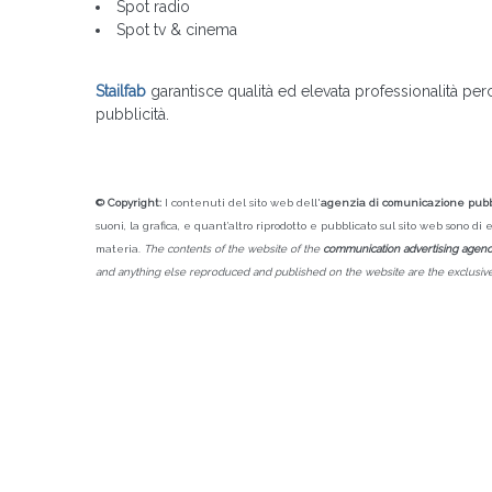
Spot radio
Spot tv & cinema
Stailfab
garantisce qualità ed elevata professionalità perc
pubblicità.
© Copyright:
I contenuti del sito web dell'
agenzia di comunicazione pubbl
suoni, la grafica, e quant’altro riprodotto e pubblicato sul sito web sono di e
materia.
The contents of the website of the
communication advertising agen
and anything else reproduced and published on the website are the exclusive pr