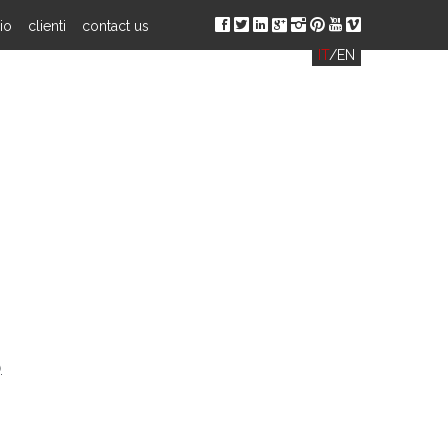
ä
å
ç
è
ë
í
ð
î
io
clienti
contact us
IT
/
EN
.