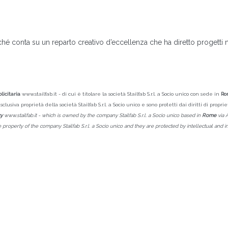
hé conta su un reparto creativo d’eccellenza che ha diretto progetti na
icitaria
www.stailfab.it - di cui è titolare la società Stailfab S.r.l. a Socio unico con sede in
Ro
sclusiva proprietà della società Stailfab S.r.l. a Socio unico e sono protetti dai diritti di prop
cy
www.stailfab.it - which is owned by the company Stailfab S.r.l. a Socio unico based in
Rome
via 
operty of the company Stailfab S.r.l. a Socio unico and they are protected by intellectual and ind